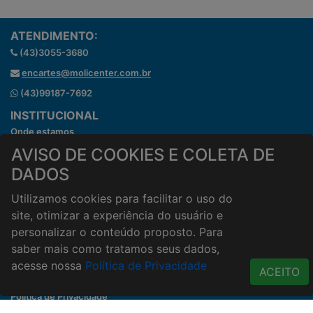
ATENDIMENTO:
(43)3055-3680
encartes@molicenter.com.br
(43)99187-7692
INSTITUCIONAL
Onde estamos
Horários de atendimento
AVISO DE COOKIES E COLETA DE
HORÁRIOS E ENTREGA
DADOS
Formas de Pagamento
Utilizamos cookies para facilitar o uso do
Horários de Entrega
site, otimizar a experiência do usuário e
Taxa de entrega
personalizar o conteúdo proposto. Para
Cidades Atendidas
saber mais como tratamos seus dados,
ACESSO RÁPIDO
acesse nossa
Política de Privacidade
ACEITO
Termos de uso
Política de Privacidade