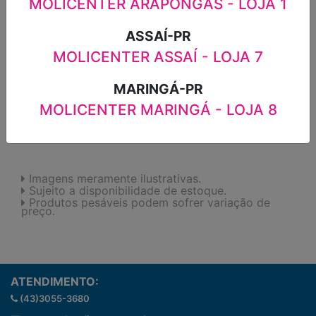
MOLICENTER ARAPONGAS - LOJA 1
ASSAÍ-PR
ADICIONAR
MOLICENTER ASSAÍ - LOJA 7
MARINGÁ-PR
FAVORITOS
MOLICENTER MARINGÁ - LOJA 8
Imagens meramente ilustrativas.
Sujeito a disponibilidade de estoque.
Produtos pesáveis podem sofrer variação de
preço.
ATENDIMENTO:
(43)3055-3680