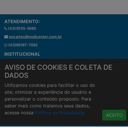
ATENDIMENTO:
(43)3055-3680
encartes@molicenter.com.br
(43)99187-7692
INSTITUCIONAL
Onde estamos
AVISO DE COOKIES E COLETA DE
Horários de atendimento
DADOS
HORÁRIOS E ENTREGA
Formas de Pagamento
Utilizamos cookies para facilitar o uso do
Horários de Entrega
site, otimizar a experiência do usuário e
Taxa de entrega
personalizar o conteúdo proposto. Para
saber mais como tratamos seus dados,
Cidades Atendidas
acesse nossa
Política de Privacidade
ACESSO RÁPIDO
ACEITO
Termos de uso
Política de Privacidade