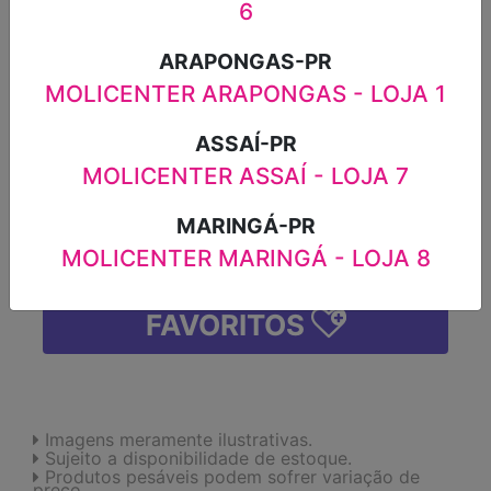
6
MEN+CARE FRASCO 50ML
ARAPONGAS-PR
R$12,99
MOLICENTER ARAPONGAS - LOJA 1
-
+
ASSAÍ-PR
MOLICENTER ASSAÍ - LOJA 7
MARINGÁ-PR
ADICIONAR
MOLICENTER MARINGÁ - LOJA 8
FAVORITOS
Imagens meramente ilustrativas.
Sujeito a disponibilidade de estoque.
Produtos pesáveis podem sofrer variação de
preço.