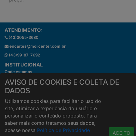
ATENDIMENTO:
(43)3055-3680
encartes@molicenter.com.br
(43)99187-7692
INSTITUCIONAL
Onde estamos
Horários de atendimento
AVISO DE COOKIES E COLETA DE
HORÁRIOS E ENTREGA
DADOS
Formas de Pagamento
Utilizamos cookies para facilitar o uso do
Horários de Entrega
site, otimizar a experiência do usuário e
Taxa de entrega
personalizar o conteúdo proposto. Para
Cidades Atendidas
saber mais como tratamos seus dados,
ACESSO RÁPIDO
acesse nossa
Política de Privacidade
ACEITO
Termos de uso