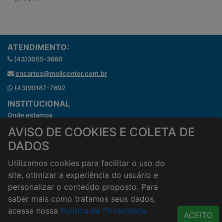
ATENDIMENTO:
(43)3055-3680
encartes@molicenter.com.br
(43)99187-7692
INSTITUCIONAL
Onde estamos
Horários de atendimento
AVISO DE COOKIES E COLETA DE
HORÁRIOS E ENTREGA
DADOS
Formas de Pagamento
Utilizamos cookies para facilitar o uso do
Horários de Entrega
site, otimizar a experiência do usuário e
Taxa de entrega
personalizar o conteúdo proposto. Para
Cidades Atendidas
saber mais como tratamos seus dados,
ACESSO RÁPIDO
acesse nossa
Política de Privacidade
ACEITO
Termos de uso