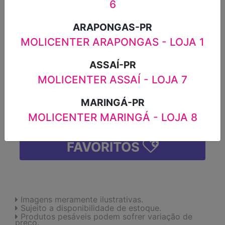
6
500ML
ARAPONGAS-PR
-
MOLICENTER ARAPONGAS - LOJA 1
-
+
ASSAÍ-PR
MOLICENTER ASSAÍ - LOJA 7
MARINGÁ-PR
INDISPONÍVEL
MOLICENTER MARINGÁ - LOJA 8
FAVORITOS
Imagens meramente ilustrativas.
Sujeito a disponibilidade de estoque.
Produtos pesáveis podem sofrer variação de
preço.