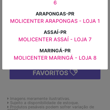
6
HIGIENIZA QBOA GALÃO 5L
ARAPONGAS-PR
R$17,59
MOLICENTER ARAPONGAS - LOJA 1
-
+
ASSAÍ-PR
MOLICENTER ASSAÍ - LOJA 7
MARINGÁ-PR
ADICIONAR
MOLICENTER MARINGÁ - LOJA 8
FAVORITOS
Imagens meramente ilustrativas.
Sujeito a disponibilidade de estoque.
Produtos pesáveis podem sofrer variação de
preço.