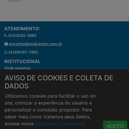
ATENDIMENTO:
(43)3055-3680
encartes@molicenter.com.br
(43)99187-7692
INSTITUCIONAL
Onde estamos
Horários de atendimento
AVISO DE COOKIES E COLETA DE
HORÁRIOS E ENTREGA
DADOS
Formas de Pagamento
Utilizamos cookies para facilitar o uso do
Horários de Entrega
site, otimizar a experiência do usuário e
Taxa de entrega
personalizar o conteúdo proposto. Para
Cidades Atendidas
saber mais como tratamos seus dados,
ACESSO RÁPIDO
acesse nossa
Política de Privacidade
ACEITO
Termos de uso