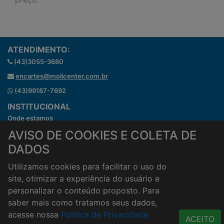
ATENDIMENTO:
(43)3055-3680
encartes@molicenter.com.br
(43)99187-7692
INSTITUCIONAL
Onde estamos
Horários de atendimento
AVISO DE COOKIES E COLETA DE
HORÁRIOS E ENTREGA
DADOS
Formas de Pagamento
Utilizamos cookies para facilitar o uso do
Horários de Entrega
site, otimizar a experiência do usuário e
Taxa de entrega
personalizar o conteúdo proposto. Para
Cidades Atendidas
saber mais como tratamos seus dados,
ACESSO RÁPIDO
acesse nossa
Política de Privacidade
ACEITO
Termos de uso