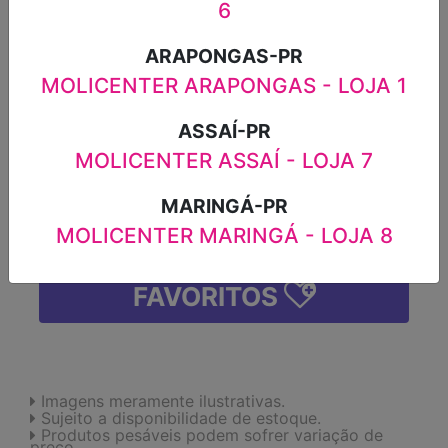
6
100G
ARAPONGAS-PR
R$3,29
MOLICENTER ARAPONGAS - LOJA 1
-
+
ASSAÍ-PR
MOLICENTER ASSAÍ - LOJA 7
MARINGÁ-PR
ADICIONAR
MOLICENTER MARINGÁ - LOJA 8
FAVORITOS
Imagens meramente ilustrativas.
Sujeito a disponibilidade de estoque.
Produtos pesáveis podem sofrer variação de
preço.