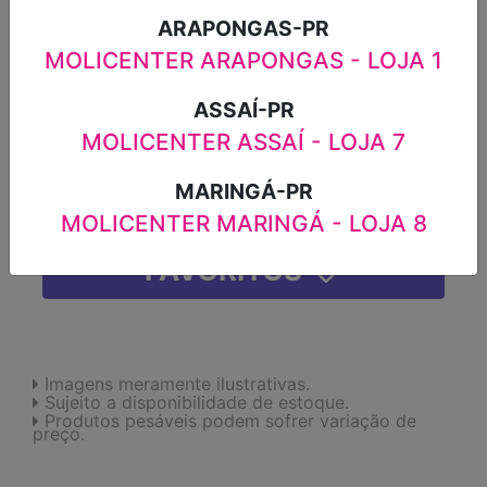
R$24,98
ARAPONGAS-PR
MOLICENTER ARAPONGAS - LOJA 1
-
+
ASSAÍ-PR
MOLICENTER ASSAÍ - LOJA 7
ADICIONAR
MARINGÁ-PR
MOLICENTER MARINGÁ - LOJA 8
FAVORITOS
Imagens meramente ilustrativas.
Sujeito a disponibilidade de estoque.
Produtos pesáveis podem sofrer variação de
preço.