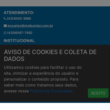
ATENDIMENTO:
(43)3055-3680
encartes@molicenter.com.br
(43)99187-7692
INSTITUCIONAL
Onde estamos
AVISO DE COOKIES E COLETA DE
Horários de atendimento
DADOS
HORÁRIOS E ENTREGA
Formas de Pagamento
Utilizamos cookies para facilitar o uso do
Horários de Entrega
site, otimizar a experiência do usuário e
Taxa de entrega
personalizar o conteúdo proposto. Para
saber mais como tratamos seus dados,
Cidades Atendidas
acesse nossa
Política de Privacidade
ACESSO RÁPIDO
ACEITO
Termos de uso
Política de Privacidade