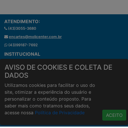
ATENDIMENTO:
(43)3055-3680
encartes@molicenter.com.br
(43)99187-7692
INSTITUCIONAL
Onde estamos
AVISO DE COOKIES E COLETA DE
Horários de atendimento
DADOS
HORÁRIOS E ENTREGA
Formas de Pagamento
Utilizamos cookies para facilitar o uso do
Horários de Entrega
site, otimizar a experiência do usuário e
Taxa de entrega
personalizar o conteúdo proposto. Para
saber mais como tratamos seus dados,
Cidades Atendidas
acesse nossa
Política de Privacidade
ACESSO RÁPIDO
ACEITO
Termos de uso
Política de Privacidade