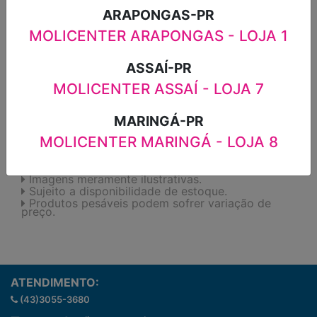
ARAPONGAS-PR
MOLICENTER ARAPONGAS - LOJA 1
ADICIONAR
ASSAÍ-PR
MOLICENTER ASSAÍ - LOJA 7
FAVORITOS
MARINGÁ-PR
MOLICENTER MARINGÁ - LOJA 8
Imagens meramente ilustrativas.
Sujeito a disponibilidade de estoque.
Produtos pesáveis podem sofrer variação de
preço.
ATENDIMENTO:
(43)3055-3680