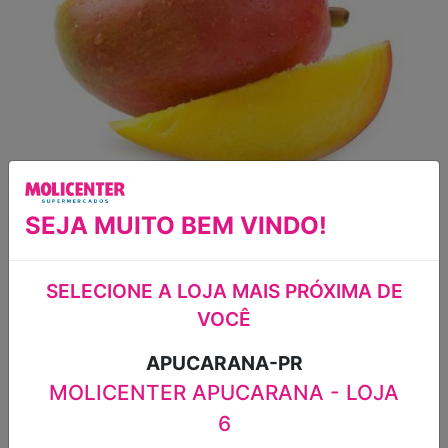
SEJA MUITO BEM VINDO!
MANGA TOMMY KG
SELECIONE A LOJA MAIS PRÓXIMA DE
VOCÊ
FRUTA MANGA TOMMY KG
R$9,98
APUCARANA-PR
MOLICENTER APUCARANA - LOJA
6
-
+