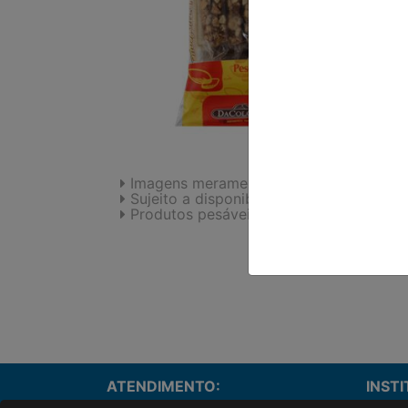
Imagens meramente ilustrativas.
Sujeito a disponibilidade de estoque.
Produtos pesáveis podem sofrer variaç
ATENDIMENTO:
INST
Onde e
(43)3055-3680