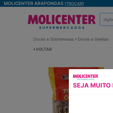
MOLICENTER ARAPONGAS
(TROCAR)
Doces e Sobremesas
Doces e Geléias
VOLTAR
SEJA MUITO 