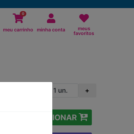
0
meus
meu carrinho
minha conta
favoritos
NTE
-
+
0G
IA
ADICIONAR