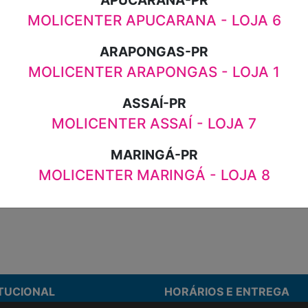
R$8,99
APUCARANA-PR
MOLICENTER APUCARANA - LOJA 6
ARAPONGAS-PR
MOLICENTER ARAPONGAS - LOJA 1
ASSAÍ-PR
MOLICENTER ASSAÍ - LOJA 7
MARINGÁ-PR
ão de preço.
MOLICENTER MARINGÁ - LOJA 8
ITUCIONAL
HORÁRIOS E ENTREGA
stamos
Formas de Pagamento