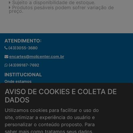
Sujeito a disponibilidade de estoque.
Produtos pesáveis podem sofrer variação de
preço.
ATENDIMENTO:
(43)3055-3680
encartes@molicenter.com.br
(43)99187-7692
INSTITUCIONAL
Onde estamos
Horários de atendimento
AVISO DE COOKIES E COLETA DE
HORÁRIOS E ENTREGA
DADOS
Formas de Pagamento
Utilizamos cookies para facilitar o uso do
Horários de Entrega
site, otimizar a experiência do usuário e
Taxa de entrega
personalizar o conteúdo proposto. Para
Cidades Atendidas
saber mais como tratamos seus dados,