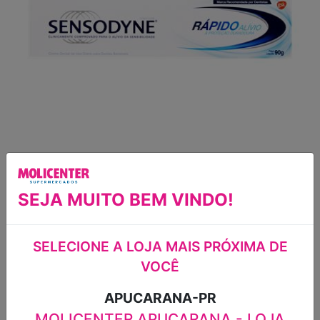
CREME DENTAL
SEJA MUITO BEM VINDO!
RÁPIDO ALÍVIO
DURADOURA
SELECIONE A LOJA MAIS PRÓXIMA DE
VOCÊ
SENSODYNE 90G
APUCARANA-PR
CREME DENTAL DE USO DIÁRIO PARA
MOLICENTER APUCARANA - LOJA