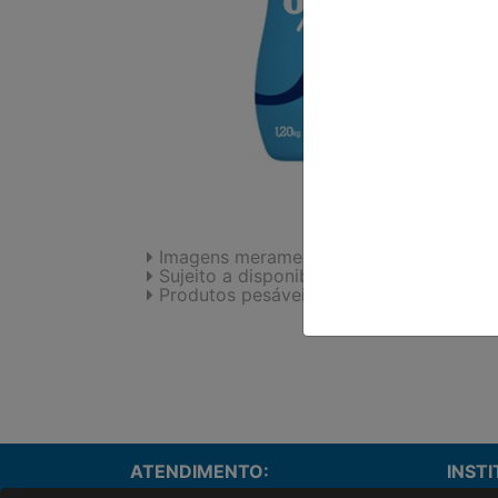
Imagens meramente ilustrativas.
Sujeito a disponibilidade de estoque.
Produtos pesáveis podem sofrer variaç
ATENDIMENTO:
INST
Onde e
(43)3055-3680