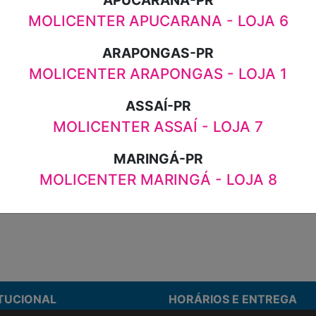
APUCARANA-PR
COM RESTRIÇÃO DE LACTOSE SEM AD
MOLICENTER APUCARANA - LOJA 6
DE AÇÚCAR EMBALAGEM ECONÔMICA
DANONE GARRAFA 1,2KG
ARAPONGAS-PR
MOLICENTER ARAPONGAS - LOJA 1
R$22,98
ASSAÍ-PR
MOLICENTER ASSAÍ - LOJA 7
MARINGÁ-PR
MOLICENTER MARINGÁ - LOJA 8
ão de preço.
ITUCIONAL
HORÁRIOS E ENTREGA
stamos
Formas de Pagamento