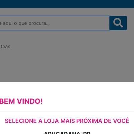
cteas
IOGURTE DESNATADO
BATIDO ZERO LACTOSE
BEM VINDO!
DANONE 1,2KG
SELECIONE A LOJA MAIS PRÓXIMA DE VOCÊ
IOGURTE DESNATADO COM PREPARAD
FRUTA BATIDO ZERO LACTOSE PARA D