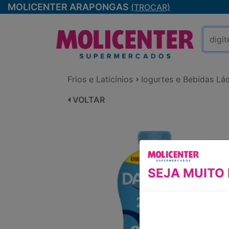
MOLICENTER ARAPONGAS
(TROCAR)
Frios e Laticínios
Iogurtes e Bebidas Lá
VOLTAR
SEJA MUITO 