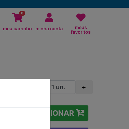
0
meus
meu carrinho
minha conta
favoritos
-
+
ADICIONAR
O DE
IETAS