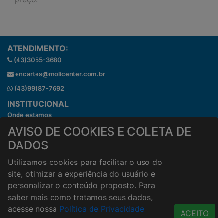
ATENDIMENTO:
(43)3055-3680
encartes@molicenter.com.br
(43)99187-7692
INSTITUCIONAL
Onde estamos
Horários de atendimento
AVISO DE COOKIES E COLETA DE
HORÁRIOS E ENTREGA
DADOS
Formas de Pagamento
Utilizamos cookies para facilitar o uso do
Horários de Entrega
site, otimizar a experiência do usuário e
Taxa de entrega
personalizar o conteúdo proposto. Para
Cidades Atendidas
saber mais como tratamos seus dados,
ACESSO RÁPIDO
acesse nossa
Política de Privacidade
ACEITO
Termos de uso