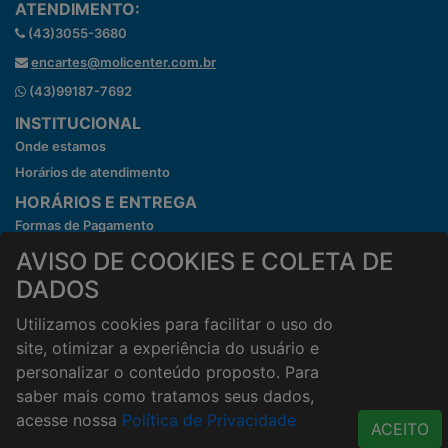
ATENDIMENTO:
(43)3055-3680
encartes@molicenter.com.br
(43)99187-7692
INSTITUCIONAL
Onde estamos
Horários de atendimento
HORÁRIOS E ENTREGA
Formas de Pagamento
Horários de Entrega
AVISO DE COOKIES E COLETA DE
Taxa de entrega
DADOS
Cidades Atendidas
Utilizamos cookies para facilitar o uso do
ACESSO RÁPIDO
site, otimizar a experiência do usuário e
Termos de uso
personalizar o conteúdo proposto. Para
Política de Privacidade
saber mais como tratamos seus dados,
acesse nossa
Política de Privacidade
ACEITO