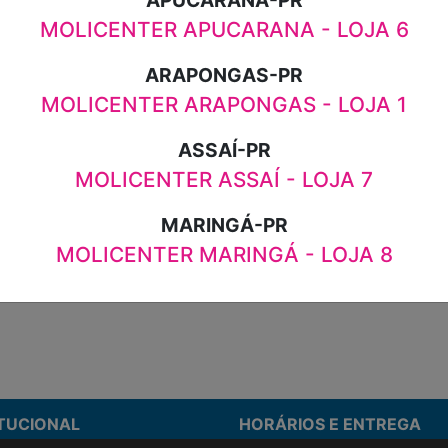
APUCARANA-PR
MOLICENTER APUCARANA - LOJA 6
R$39,98
ARAPONGAS-PR
MOLICENTER ARAPONGAS - LOJA 1
ASSAÍ-PR
MOLICENTER ASSAÍ - LOJA 7
MARINGÁ-PR
ão de preço.
MOLICENTER MARINGÁ - LOJA 8
ITUCIONAL
HORÁRIOS E ENTREGA
stamos
Formas de Pagamento