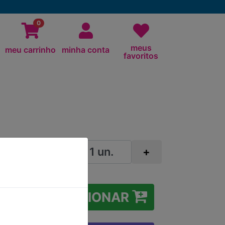
0
meus
meu carrinho
minha conta
favoritos
-
+
ÃO
ADICIONAR
COM