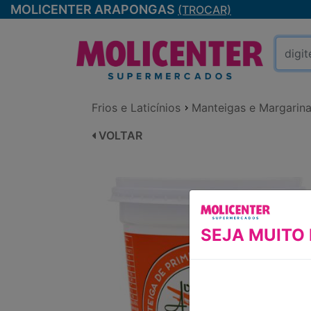
MOLICENTER ARAPONGAS
(TROCAR)
Frios e Laticínios
Manteigas e Margarin
VOLTAR
SEJA MUITO 