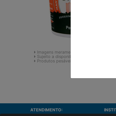
Imagens meramente ilustrativas.
Sujeito a disponibilidade de estoque.
Produtos pesáveis podem sofrer variaç
ATENDIMENTO:
INST
Onde e
(43)3055-3680