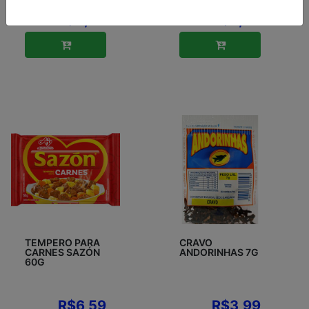
R$4,99
R$2,55
TEMPERO PARA
CRAVO
CARNES SAZÓN
ANDORINHAS 7G
60G
R$6,59
R$3,99