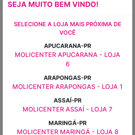
NORDESTE
10G
SEJA MUITO BEM VINDO!
SAZÓN 60G
R$6,59
R$2,79
SELECIONE A LOJA MAIS PRÓXIMA DE
VOCÊ
APUCARANA-PR
MOLICENTER APUCARANA - LOJA
6
ARAPONGAS-PR
MOLICENTER ARAPONGAS - LOJA 1
ASSAÍ-PR
MOLICENTER ASSAÍ - LOJA 7
TEMPERO DE
TEMPERO
CEBOLA, ALHO E
LOURO
MARINGÁ-PR
SALSA
ANDORINHAS 5G
ANDORINHAS
MOLICENTER MARINGÁ - LOJA 8
30G