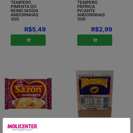
TEMPERO
TEMPERO
PIMENTA DO
PÁPRICA
REINO MOÍDA
PICANTE
ANDORINHAS
ANDORINHAS
30G
30G
R$5,49
R$2,99
TEMPERO
CANELA MOÍDA
SABORES DO
ANDORINHAS