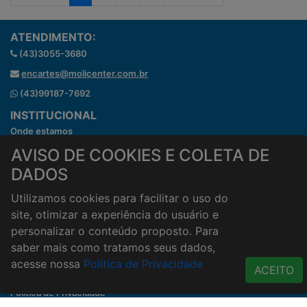
ATENDIMENTO:
(43)3055-3680
encartes@molicenter.com.br
(43)99187-7692
INSTITUCIONAL
Onde estamos
Horários de atendimento
AVISO DE COOKIES E COLETA DE
HORÁRIOS E ENTREGA
DADOS
Formas de Pagamento
Utilizamos cookies para facilitar o uso do
Horários de Entrega
site, otimizar a experiência do usuário e
Taxa de entrega
personalizar o conteúdo proposto. Para
Cidades Atendidas
saber mais como tratamos seus dados,
ACESSO RÁPIDO
acesse nossa
Política de Privacidade
ACEITO
Termos de uso
Política de Privacidade