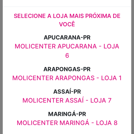
MULTIUSO
MULTIUSO
SANRO 1UN
MARTINPANOS
1UN
SELECIONE A LOJA MAIS PRÓXIMA DE
R$14,99
R$5,98
VOCÊ
APUCARANA-PR
MOLICENTER APUCARANA - LOJA
6
ARAPONGAS-PR
MOLICENTER ARAPONGAS - LOJA 1
ASSAÍ-PR
MOLICENTER ASSAÍ - LOJA 7
MARINGÁ-PR
ESCOVA
VASSOURA
SANITÁRIA COM
FACEIRA
MOLICENTER MARINGÁ - LOJA 8
ESTOJO
LOCATELLI 1UN
LOCATELLI 1UN