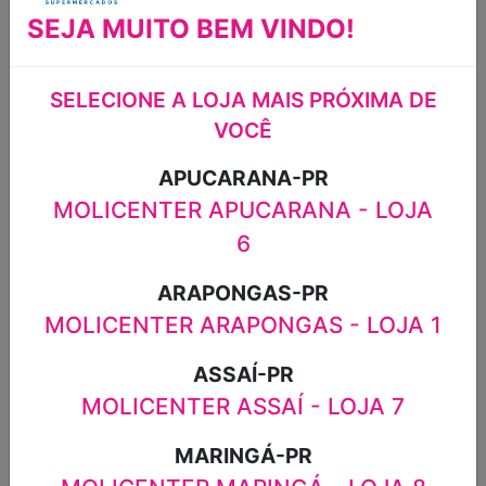
SAL QUALY
CREME DE LEITE
SEJA MUITO BEM VINDO!
250G
DELÍCIA 500G
R$5,59
R$8,98
SELECIONE A LOJA MAIS PRÓXIMA DE
VOCÊ
Max. 12 itens por
cliente
APUCARANA-PR
MOLICENTER APUCARANA - LOJA
6
ARAPONGAS-PR
MOLICENTER ARAPONGAS - LOJA 1
ASSAÍ-PR
MOLICENTER ASSAÍ - LOJA 7
MARGARINA
MANTEIGA DE
MARINGÁ-PR
ORIGINAL COM
PRIMEIRA
SAL ZERO
QUALIDADE COM