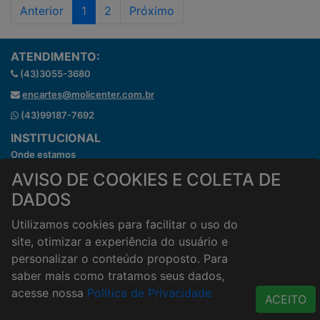
Anterior
1
2
Próximo
ATENDIMENTO:
(43)3055-3680
encartes@molicenter.com.br
(43)99187-7692
INSTITUCIONAL
Onde estamos
Horários de atendimento
AVISO DE COOKIES E COLETA DE
HORÁRIOS E ENTREGA
DADOS
Formas de Pagamento
Utilizamos cookies para facilitar o uso do
Horários de Entrega
site, otimizar a experiência do usuário e
Taxa de entrega
personalizar o conteúdo proposto. Para
Cidades Atendidas
saber mais como tratamos seus dados,
ACESSO RÁPIDO
acesse nossa
Política de Privacidade
ACEITO
Termos de uso