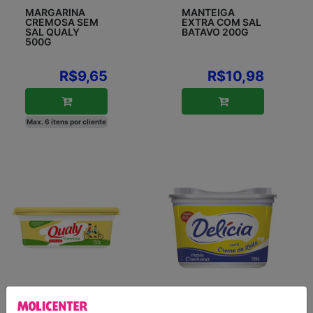
MARGARINA
MANTEIGA
CREMOSA SEM
EXTRA COM SAL
SAL QUALY
BATAVO 200G
500G
R$9,65
R$10,98
Max. 6 itens por cliente
MARGARINA
MARGARINA
CREMOSA COM
COM SAL E