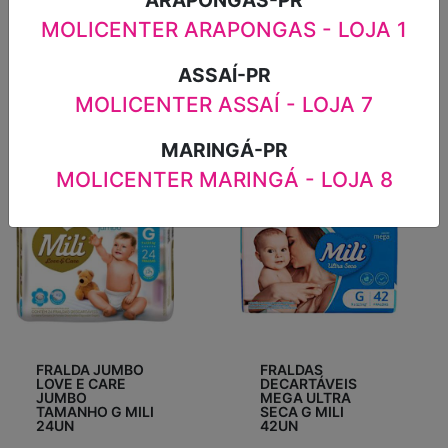
MOLICENTER ARAPONGAS - LOJA 1
R$25,99
R$45,99
ASSAÍ-PR
MOLICENTER ASSAÍ - LOJA 7
MARINGÁ-PR
MOLICENTER MARINGÁ - LOJA 8
FRALDA JUMBO
FRALDAS
LOVE E CARE
DECARTÁVEIS
JUMBO
MEGA ULTRA
TAMANHO G MILI
SECA G MILI
24UN
42UN